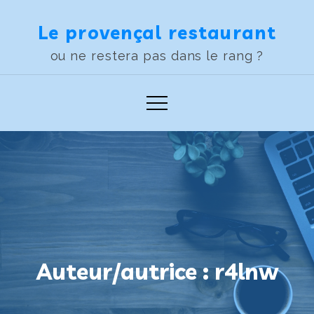
Skip
Le provençal restaurant
to
content
ou ne restera pas dans le rang ?
Auteur/autrice :
r4lnw